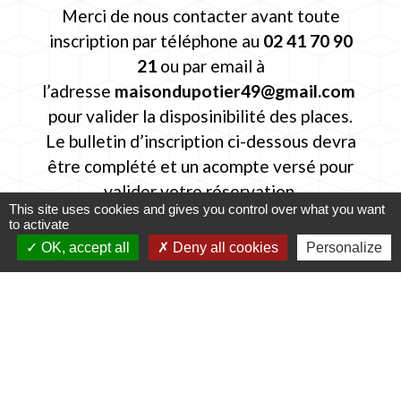
Merci de nous contacter avant toute
inscription par téléphone au
02 41 70 90
21
ou par email à
l’adresse
maisondupotier49@gmail.com
pour valider la disposinibilité des places.
Le bulletin d’inscription ci-dessous devra
être complété et un acompte versé pour
valider votre réservation.
This site uses cookies and gives you control over what you want
to activate
OK, accept all
Deny all cookies
Personalize
Liste de pièces jointes
Plaquette - STAGE TOURNAGE 4
file_download
JOURS.pdf (PDF - 698.76 kB)