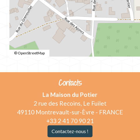
© OpenStreetMap
Contacts
La Maison du Potier
2 rue des Recoins, Le Fuilet
49110 Montrevault-sur-Èvre - FRANCE
+33 2 41 70 90 21
Contactez-nous !