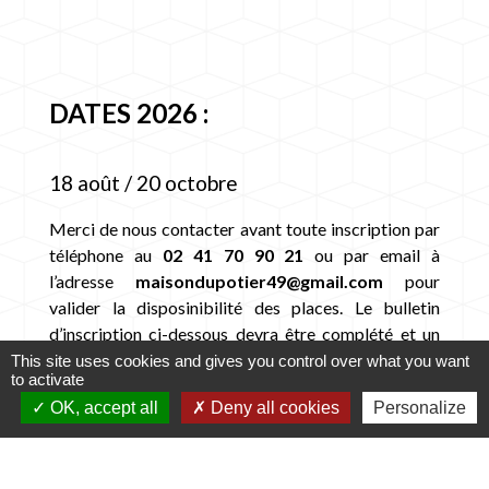
DATES 2026 :
18 août / 20 octobre
Merci de nous contacter avant toute inscription par
téléphone au
02 41 70 90 21
ou par email à
l’adresse
maisondupotier49@gmail.com
pour
valider la disposinibilité des places. Le bulletin
d’inscription ci-dessous devra être complété et un
acompte versé pour valider votre réservation.
This site uses cookies and gives you control over what you want
to activate
OK, accept all
Deny all cookies
Personalize
Liste de pièces jointes